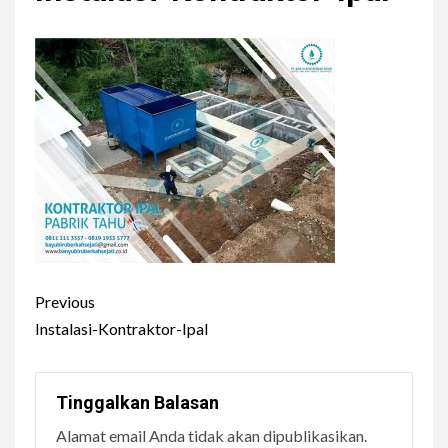
r
y
M
e
n
u
C
Previous
o
Instalasi-Kontraktor-Ipal
n
t
Tinggalkan Balasan
i
Alamat email Anda tidak akan dipublikasikan.