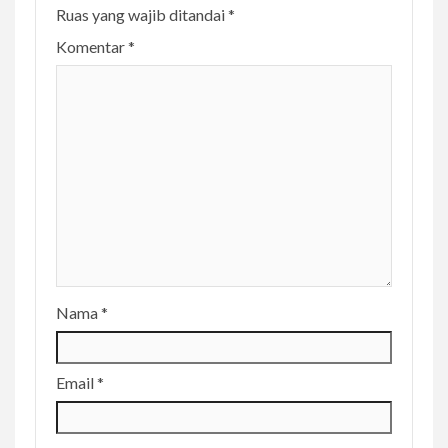
n
Ruas yang wajib ditandai
*
u
Komentar
*
e
R
e
a
d
i
n
g
Nama
*
Email
*