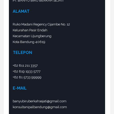
PT. BANYU BIRU BERKAH SEJATI
ALAMAT
Ruko Madani Regency Cijambe No. 12
Kelurahan Pasir Endah
Kecamatan Ujungberung
Kota Bandung 40619
TELEPON
+62 811 211 3357
+62 819 1933 5777
+62 81 5733 99999
E-MAIL
banyubiruberkahsejati@gmail.com
konsultanipalbandung@gmail.com