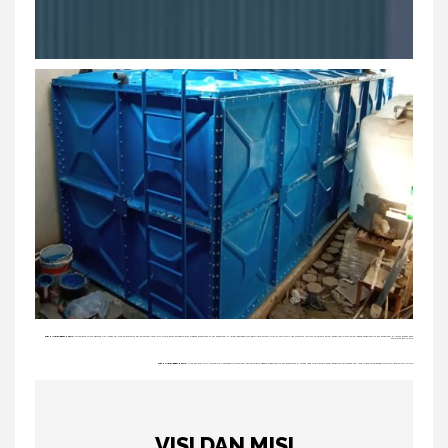
PT. BANYU BIRU BERKAH SEJATI
berkembang karena didukung oleh tenaga ahli yang berkompeten dan berkualitas, yang telah menjalankan berbagai proyek di bidang pengolahan air dan pengolahan air limbah diberbagai jenis industri dan instansi. Untuk itu kami selalu siap menerima tawaran kerjasama dalam pengerjaan proyek dalam bidang pengolahan air dan pengolahan air limbah dengan pihak pemerintah dan swasta.
PT. BANYU BIRU BERKAH SEJATI
telah dan akan terus menjadi mitra bagi industri, masyarakat dan pemerintah dibidang pengolahan air dan pengolahan air limbah yang selalu inovatif, dapat diandalkan, dan dengan hasil yang terbaik sesuai dengan peraturan yang berlaku. swasta.
VISI DAN MISI