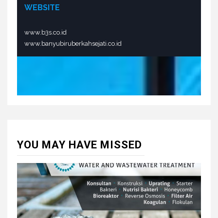
WEBSITE
www.b3s.co.id
www.banyubiruberkahsejati.co.id
YOU MAY HAVE MISSED