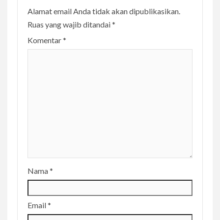
i
Alamat email Anda tidak akan dipublikasikan.
n
Ruas yang wajib ditandai
*
u
Komentar
*
e
R
e
a
d
i
n
g
Nama
*
Email
*