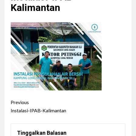
Kalimantan
r
y
M
e
n
u
C
Previous
o
Instalasi-IPAB-Kalimantan
n
t
Tinggalkan Balasan