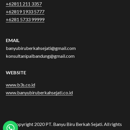
+62811 211 3357
+62819 1933 5777
+6281 5733 99999
EMAIL
banyubiruberkahsejati@gmail.com
konsultanipalbandung@gmail.com
WEBSITE
www.b3s.co.id
www.banyubiruberkahsejati.co.id
© Copyright 2020 PT. Banyu Biru Berkah Sejati. All rights