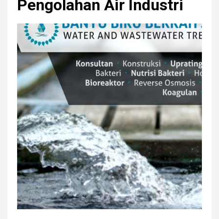
Pengolahan Air Industri
r
y
M
e
n
u