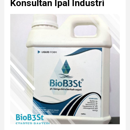
Konsultan Ipal Industri
r
y
M
e
n
u