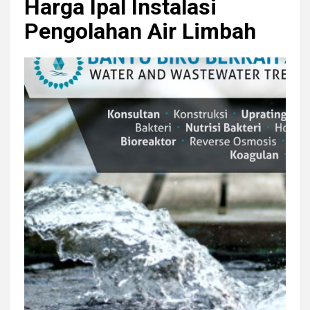
Harga Ipal Instalasi
r
Pengolahan Air Limbah
y
M
e
n
u