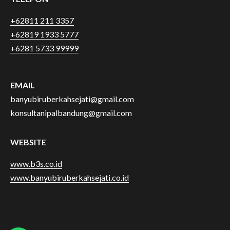
+62811 211 3357
+62819 1933 5777
+6281 5733 99999
EMAIL
banyubiruberkahsejati@gmail.com
konsultanipalbandung@gmail.com
WEBSITE
www.b3s.co.id
www.banyubiruberkahsejati.co.id